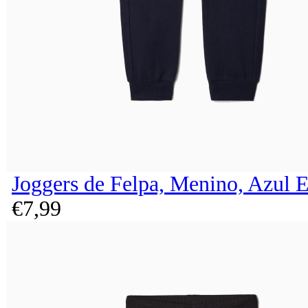
Joggers de Felpa, Menino, Azul 
€
7,
99