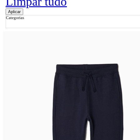
Limpar tudo
Aplicar
Categorias
Ordenar por
Relevância
Relevância
Preço Crescente
Preço Decrescente
Nome do Produto A - Z
Nome do Produto Z - A
Filtrar & Ordenar