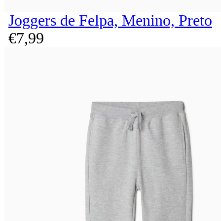
Joggers de Felpa, Menino, Preto
€
7,
99