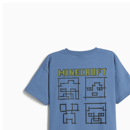
Ordenar por
Relevância
Relevância
Preço Crescente
Preço Decrescente
Nome do Produto A - Z
Nome do Produto Z - A
Filtrar & Ordenar