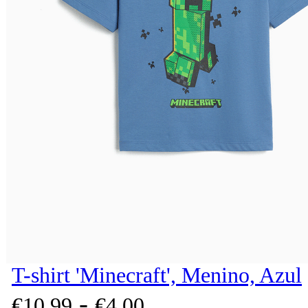
T-shirt 'Minecraft', Menino, Azul
-
€
10,
99
€
4,
00