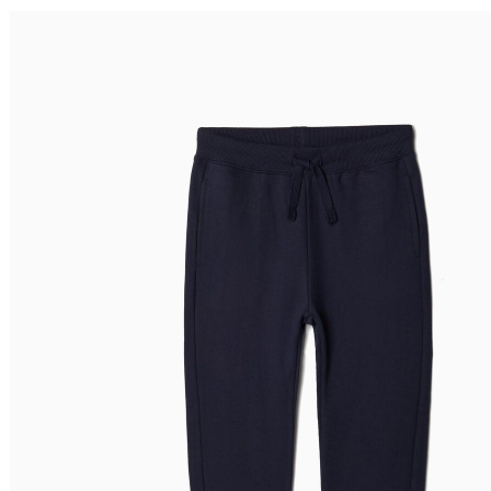
Ordenar por
Relevância
Relevância
Preço Crescente
Preço Decrescente
Nome do Produto A - Z
Nome do Produto Z - A
Filtrar & Ordenar