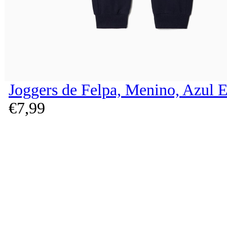
Joggers de Felpa, Menino, Azul 
€
7,
99