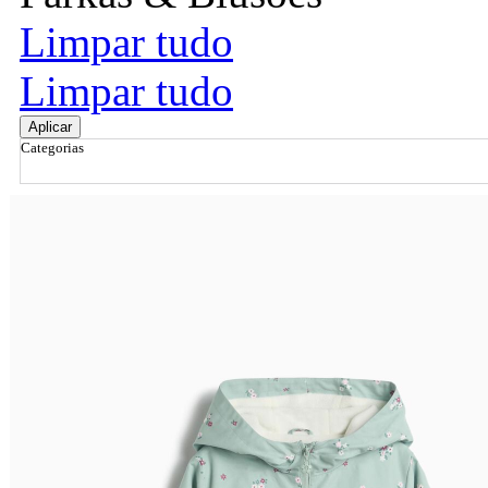
Limpar tudo
Limpar tudo
Aplicar
Categorias
Ordenar por
Relevância
Relevância
Preço Crescente
Preço Decrescente
Nome do Produto A - Z
Nome do Produto Z - A
Filtrar & Ordenar