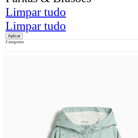
Limpar tudo
Limpar tudo
Aplicar
Categorias
Ordenar por
Relevância
Relevância
Preço Crescente
Preço Decrescente
Nome do Produto A - Z
Nome do Produto Z - A
Filtrar & Ordenar