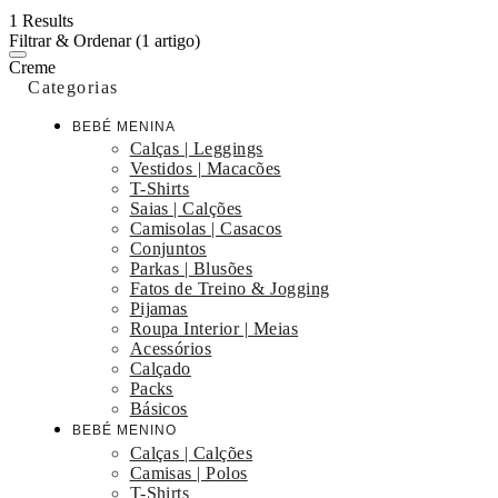
1 Results
Filtrar & Ordenar
(1 artigo)
Creme
Categorias
BEBÉ MENINA
Calças | Leggings
Vestidos | Macacões
T-Shirts
Saias | Calções
Camisolas | Casacos
Conjuntos
Parkas | Blusões
Fatos de Treino & Jogging
Pijamas
Roupa Interior | Meias
Acessórios
Calçado
Packs
Básicos
BEBÉ MENINO
Calças | Calções
Camisas | Polos
T-Shirts