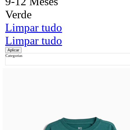
9-12 Meses
Verde
Limpar tudo
Limpar tudo
Aplicar
Categorias
Ordenar por
Relevância
Relevância
Preço Crescente
Preço Decrescente
Nome do Produto A - Z
Nome do Produto Z - A
Filtrar & Ordenar