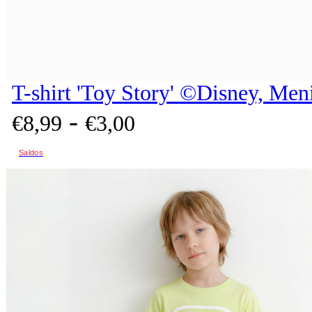
T-shirt 'Toy Story' ©Disney, Men
-
€
8,
99
€
3,
00
Saldos