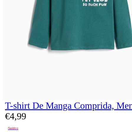
T-shirt De Manga Comprida, Men
€
4,
99
Saldos