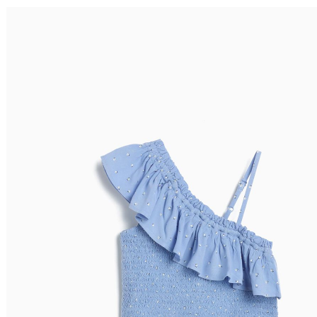
Ordenar por
Relevância
Relevância
Preço Crescente
Preço Decrescente
Nome do Produto A - Z
Nome do Produto Z - A
Filtrar & Ordenar