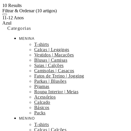
10 Results
Filtrar & Ordenar
(10 artigos)
11-12 Anos
Azul
Categorias
MENINA
T-shirts
Calças | Leggings
Vestidos | Macacões
Blusas | Camisas
Saias | Calções
Camisolas | Casacos
Fatos de Treino | Jogging
Parkas | Blusões
Pijamas
Roupa Interior | Meias
Acessórios
Calçado
Básicos
Packs
MENINO
T-shirts
Calças | Calções