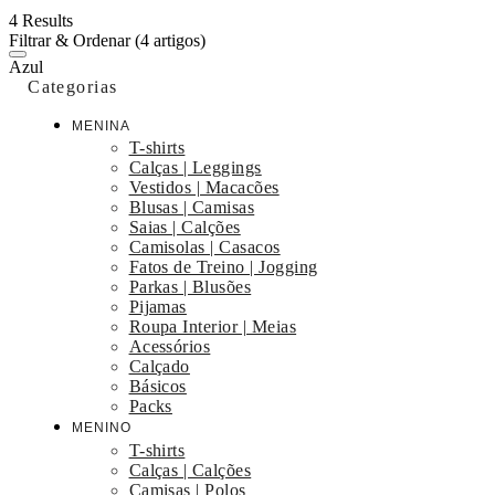
4 Results
Filtrar & Ordenar
(4 artigos)
Azul
Categorias
MENINA
T-shirts
Calças | Leggings
Vestidos | Macacões
Blusas | Camisas
Saias | Calções
Camisolas | Casacos
Fatos de Treino | Jogging
Parkas | Blusões
Pijamas
Roupa Interior | Meias
Acessórios
Calçado
Básicos
Packs
MENINO
T-shirts
Calças | Calções
Camisas | Polos