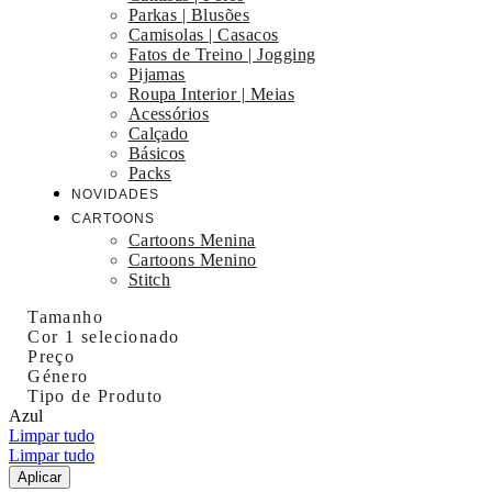
Parkas | Blusões
Camisolas | Casacos
Fatos de Treino | Jogging
Pijamas
Roupa Interior | Meias
Acessórios
Calçado
Básicos
Packs
NOVIDADES
CARTOONS
Cartoons Menina
Cartoons Menino
Stitch
Tamanho
Cor
1 selecionado
Preço
Género
Tipo de Produto
Azul
Limpar tudo
Limpar tudo
Aplicar