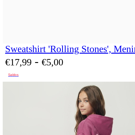
Sweatshirt 'Rolling Stones', Men
-
€
17,
99
€
5,
00
Saldos