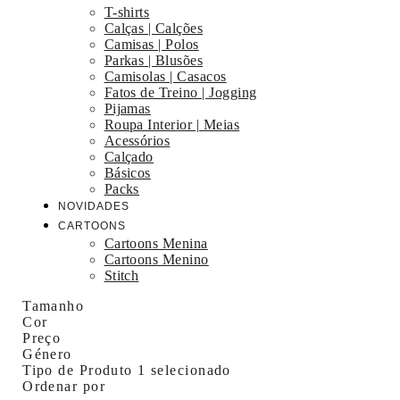
T-shirts
Calças | Calções
Camisas | Polos
Parkas | Blusões
Camisolas | Casacos
Fatos de Treino | Jogging
Pijamas
Roupa Interior | Meias
Acessórios
Calçado
Básicos
Packs
NOVIDADES
CARTOONS
Cartoons Menina
Cartoons Menino
Stitch
Tamanho
Cor
Preço
Género
Tipo de Produto
1 selecionado
Ordenar por