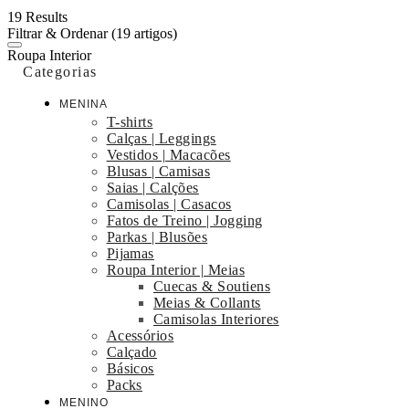
19 Results
Filtrar & Ordenar
(19 artigos)
Roupa Interior
Categorias
MENINA
T-shirts
Calças | Leggings
Vestidos | Macacões
Blusas | Camisas
Saias | Calções
Camisolas | Casacos
Fatos de Treino | Jogging
Parkas | Blusões
Pijamas
Roupa Interior | Meias
Cuecas & Soutiens
Meias & Collants
Camisolas Interiores
Acessórios
Calçado
Básicos
Packs
MENINO