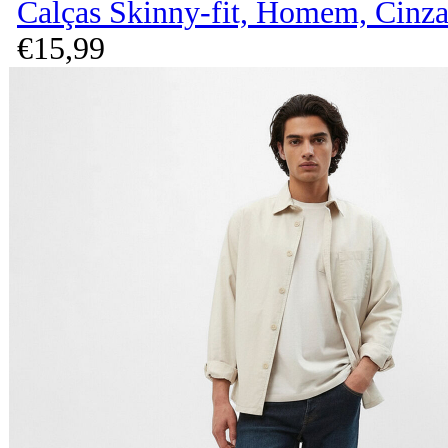
Calças Skinny-fit, Homem, Cinz
€
15,
99