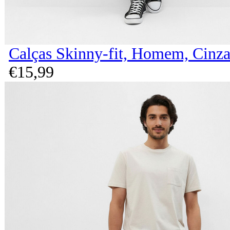
Calças Skinny-fit, Homem, Cinz
€
15,
99