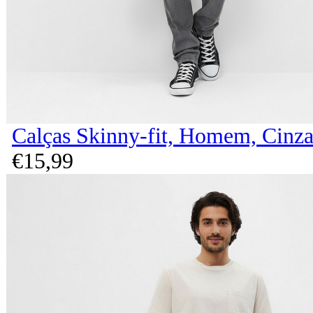
Calças Skinny-fit, Homem, Cinz
€
15,
99