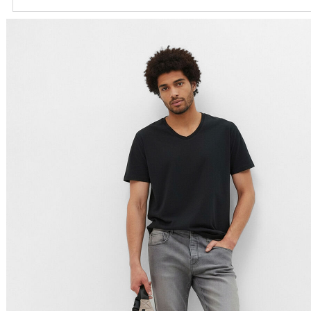
Ordenar por
Relevância
Relevância
Preço Crescente
Preço Decrescente
Nome do Produto A - Z
Nome do Produto Z - A
Filtrar & Ordenar