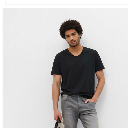
Ordenar por
Relevância
Relevância
Preço Crescente
Preço Decrescente
Nome do Produto A - Z
Nome do Produto Z - A
Filtrar & Ordenar