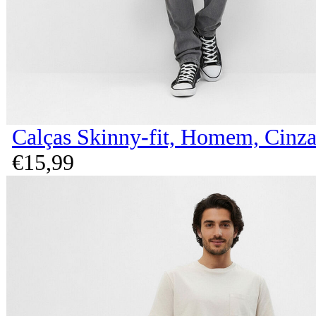
Calças Skinny-fit, Homem, Cinz
€
15,
99