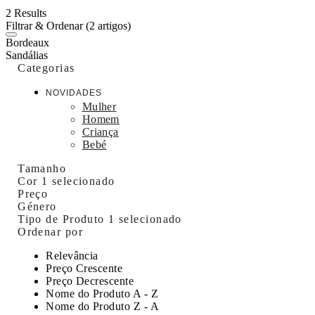
2 Results
Filtrar & Ordenar
(2 artigos)
Bordeaux
Sandálias
Categorias
NOVIDADES
Mulher
Homem
Criança
Bebé
Tamanho
Cor
1 selecionado
Preço
Género
Tipo de Produto
1 selecionado
Ordenar por
Relevância
Preço Crescente
Preço Decrescente
Nome do Produto A - Z
Nome do Produto Z - A