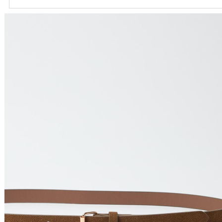
Ordenar por
Relevância
Relevância
Preço Crescente
Preço Decrescente
Nome do Produto A - Z
Nome do Produto Z - A
Filtrar & Ordenar