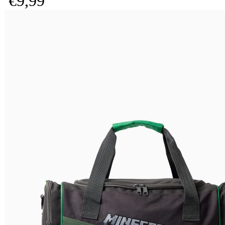
€
9,
99