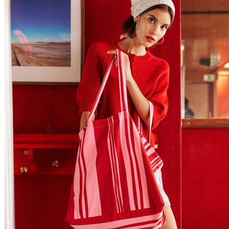
Relevância
Relevância
Preço Crescente
Preço Decrescente
Nome do Produto A - Z
Nome do Produto Z - A
Filtrar & Ordenar