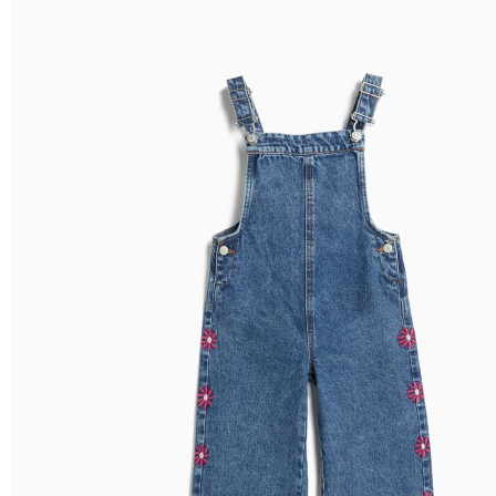
Relevância
Relevância
Preço Crescente
Preço Decrescente
Nome do Produto A - Z
Nome do Produto Z - A
Filtrar & Ordenar