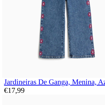
Jardineiras De Ganga, Menina, A
€
17,
99