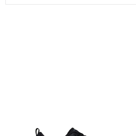
Ordenar por
Relevância
Relevância
Preço Crescente
Preço Decrescente
Nome do Produto A - Z
Nome do Produto Z - A
Filtrar & Ordenar