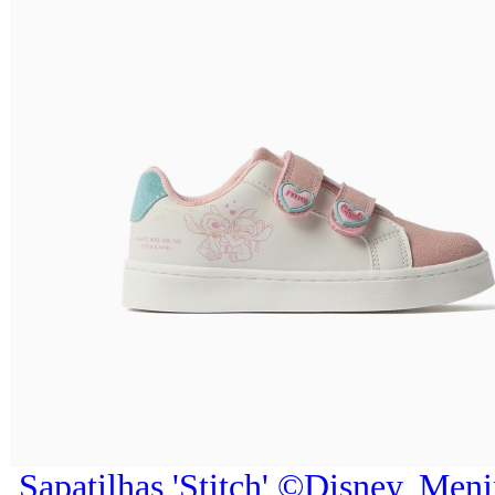
Sapatilhas 'Stitch' ©Disney, Men