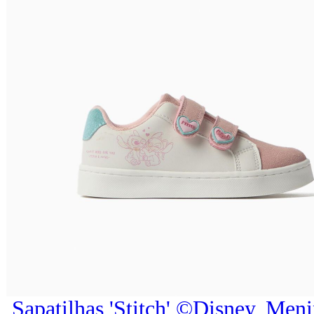
Sapatilhas 'Stitch' ©Disney, Men