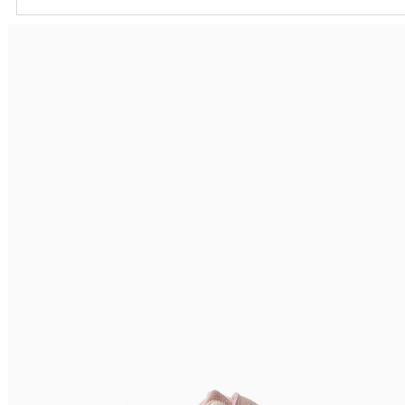
Ordenar por
Relevância
Relevância
Preço Crescente
Preço Decrescente
Nome do Produto A - Z
Nome do Produto Z - A
Filtrar & Ordenar