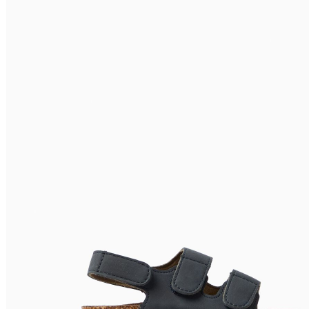
Relevância
Preço Crescente
Preço Decrescente
Nome do Produto A - Z
Nome do Produto Z - A
Filtrar & Ordenar