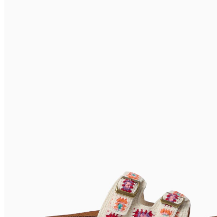
Relevância
Preço Crescente
Preço Decrescente
Nome do Produto A - Z
Nome do Produto Z - A
Filtrar & Ordenar