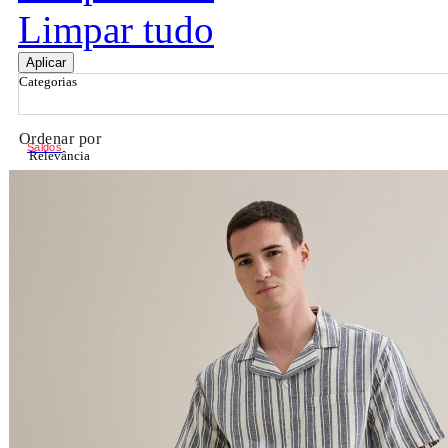
Limpar tudo
Aplicar
Categorias
Ordenar por
Saldos
Relevância
Relevância
Preço Crescente
Preço Decrescente
Nome do Produto A - Z
Nome do Produto Z - A
Filtrar & Ordenar