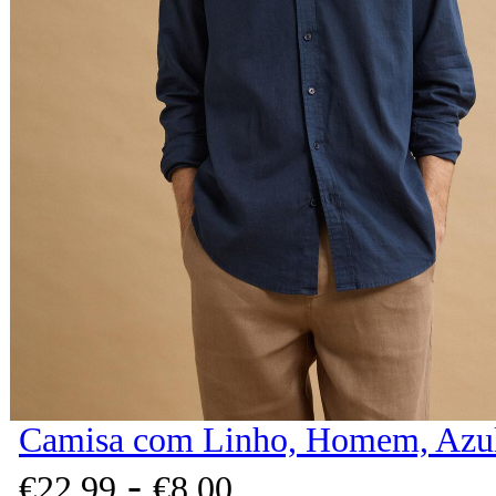
Camisa com Linho, Homem, Azul
-
€
22,
99
€
8,
00