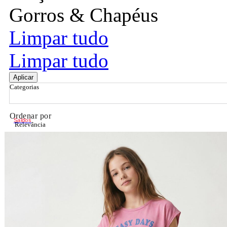
Gorros & Chapéus
Limpar tudo
Limpar tudo
Aplicar
Categorias
Ordenar por
Saldos
Relevância
Relevância
Preço Crescente
Preço Decrescente
Nome do Produto A - Z
Nome do Produto Z - A
Filtrar & Ordenar