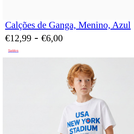
Calções de Ganga, Menino, Azul
-
€
12,
99
€
6,
00
Saldos