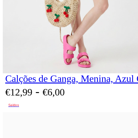
Calções de Ganga, Menina, Azul 
-
€
12,
99
€
6,
00
Saldos