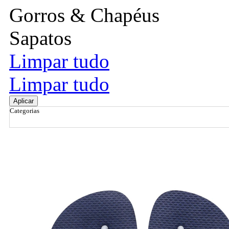
Gorros & Chapéus
Sapatos
Limpar tudo
Limpar tudo
Aplicar
Categorias
Ordenar por
Relevância
Relevância
Preço Crescente
Preço Decrescente
Nome do Produto A - Z
Nome do Produto Z - A
Filtrar & Ordenar