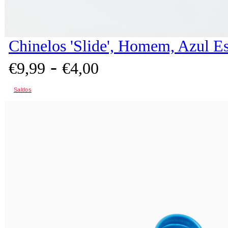
Chinelos 'Slide', Homem, Azul E
-
€
9,
99
€
4,
00
Saldos