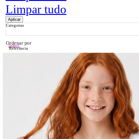
Limpar tudo
Aplicar
Categorias
Ordenar por
Saldos
Relevância
Relevância
Preço Crescente
Preço Decrescente
Nome do Produto A - Z
Nome do Produto Z - A
Filtrar & Ordenar