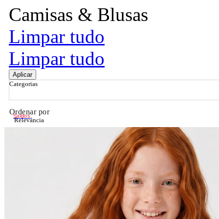
Camisas & Blusas
Limpar tudo
Limpar tudo
Aplicar
Categorias
Ordenar por
Saldos
Relevância
Relevância
Preço Crescente
Preço Decrescente
Nome do Produto A - Z
Nome do Produto Z - A
Filtrar & Ordenar