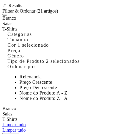
21 Results
Filtrar & Ordenar
(21 artigos)
Branco
Saias
T-Shirts
Categorias
Tamanho
Cor
1 selecionado
Preço
Género
Tipo de Produto
2 selecionados
Ordenar por
Relevância
Preço Crescente
Preço Decrescente
Nome do Produto A - Z
Nome do Produto Z - A
Branco
Saias
T-Shirts
Limpar tudo
Limpar tudo