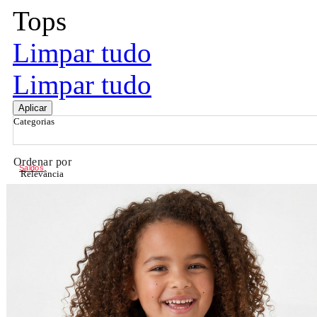
Tops
Limpar tudo
Limpar tudo
Aplicar
Categorias
Ordenar por
Saldos
Relevância
Relevância
Preço Crescente
Preço Decrescente
Nome do Produto A - Z
Nome do Produto Z - A
Filtrar & Ordenar