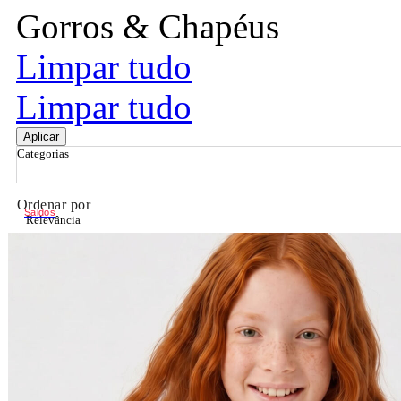
Gorros & Chapéus
Limpar tudo
Limpar tudo
Aplicar
Categorias
Ordenar por
Saldos
Relevância
Relevância
Preço Crescente
Preço Decrescente
Nome do Produto A - Z
Nome do Produto Z - A
Filtrar & Ordenar