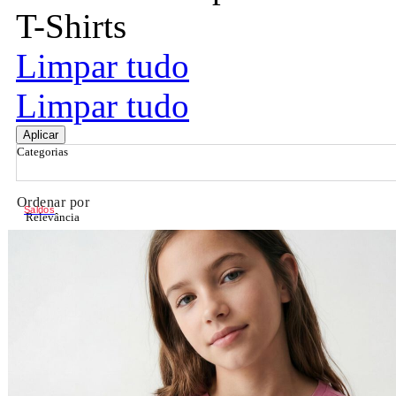
T-Shirts
Limpar tudo
Limpar tudo
Aplicar
Categorias
Ordenar por
Saldos
Relevância
Relevância
Preço Crescente
Preço Decrescente
Nome do Produto A - Z
Nome do Produto Z - A
Filtrar & Ordenar