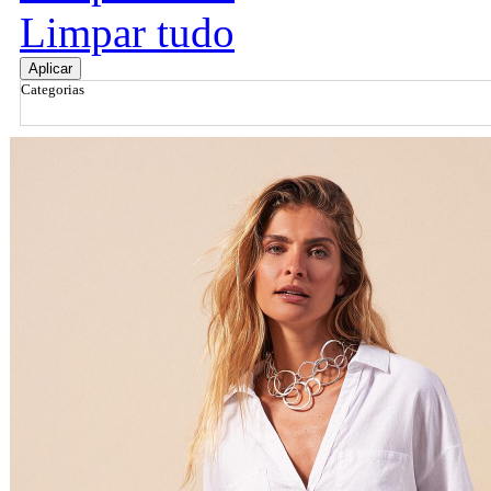
Limpar tudo
Aplicar
Categorias
Ordenar por
Relevância
Relevância
Preço Crescente
Preço Decrescente
Nome do Produto A - Z
Nome do Produto Z - A
Filtrar & Ordenar