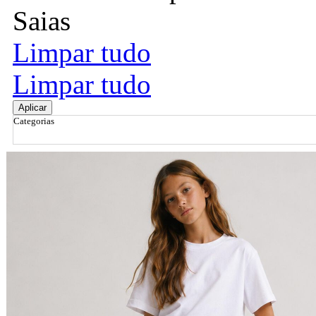
Saias
Limpar tudo
Limpar tudo
Aplicar
Categorias
Ordenar por
Relevância
Relevância
Preço Crescente
Preço Decrescente
Nome do Produto A - Z
Nome do Produto Z - A
Filtrar & Ordenar