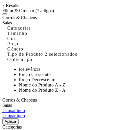
7 Results
Filtrar & Ordenar
(7 artigos)
Gorros & Chapéus
Saias
Categorias
Tamanho
Cor
Preço
Género
Tipo de Produto
2 selecionados
Ordenar por
Relevância
Preço Crescente
Preço Decrescente
Nome do Produto A - Z
Nome do Produto Z - A
Gorros & Chapéus
Saias
Limpar tudo
Limpar tudo
Aplicar
Categorias