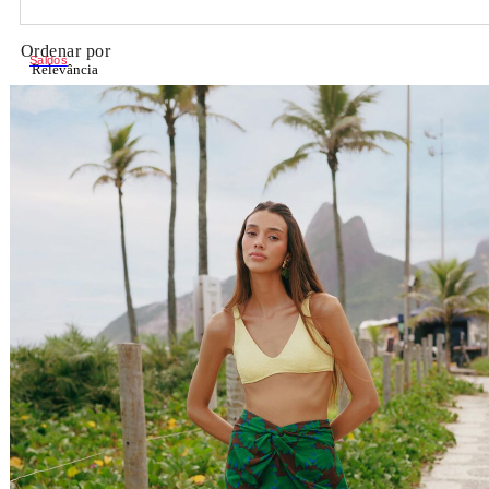
Ordenar por
Saldos
Relevância
Relevância
Preço Crescente
Preço Decrescente
Nome do Produto A - Z
Nome do Produto Z - A
Filtrar & Ordenar