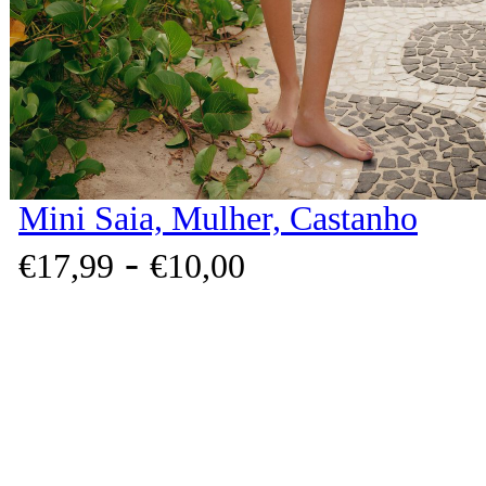
Mini Saia, Mulher, Castanho
-
€
17,
99
€
10,
00