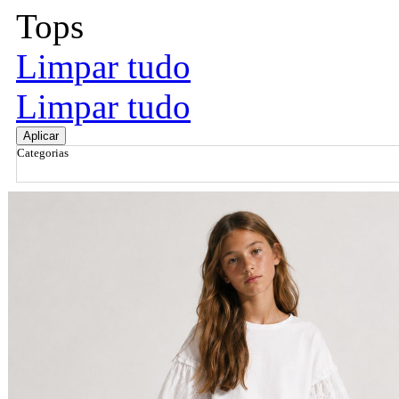
Tops
Limpar tudo
Limpar tudo
Aplicar
Categorias
Ordenar por
Relevância
Relevância
Preço Crescente
Preço Decrescente
Nome do Produto A - Z
Nome do Produto Z - A
Filtrar & Ordenar