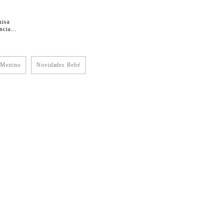
uisa
cia...
 Menino
Novidades Bebé