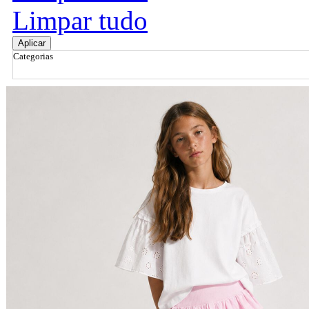
Limpar tudo
Aplicar
Categorias
Ordenar por
Relevância
Relevância
Preço Crescente
Preço Decrescente
Nome do Produto A - Z
Nome do Produto Z - A
Filtrar & Ordenar