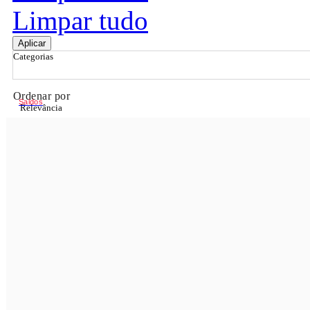
Limpar tudo
Aplicar
Categorias
Ordenar por
Saldos
Relevância
Relevância
Preço Crescente
Preço Decrescente
Nome do Produto A - Z
Nome do Produto Z - A
Filtrar & Ordenar