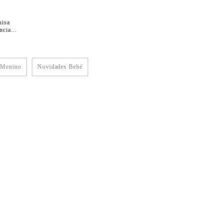
uisa
cia...
 Menino
Novidades Bebé