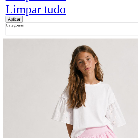
Limpar tudo
Aplicar
Categorias
Ordenar por
Relevância
Relevância
Preço Crescente
Preço Decrescente
Nome do Produto A - Z
Nome do Produto Z - A
Filtrar & Ordenar