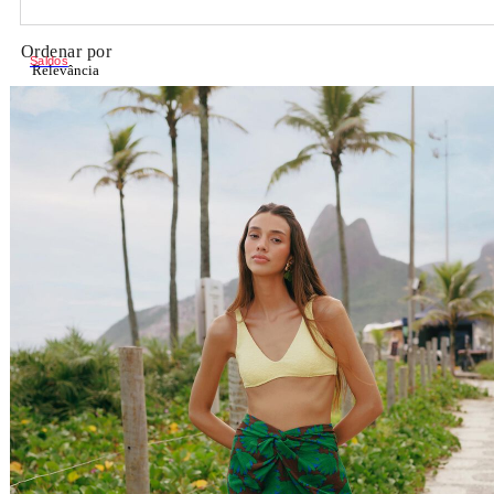
Ordenar por
Saldos
Relevância
Relevância
Preço Crescente
Preço Decrescente
Nome do Produto A - Z
Nome do Produto Z - A
Filtrar & Ordenar