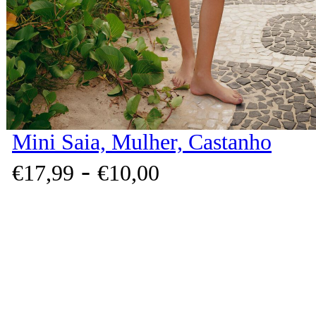
Mini Saia, Mulher, Castanho
-
€
17,
99
€
10,
00