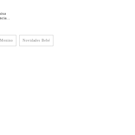
uisa
cia...
 Menino
Novidades Bebé