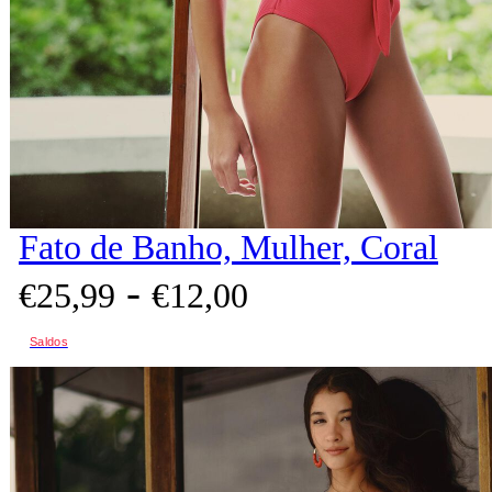
Fato de Banho, Mulher, Coral
-
€
25,
99
€
12,
00
Saldos