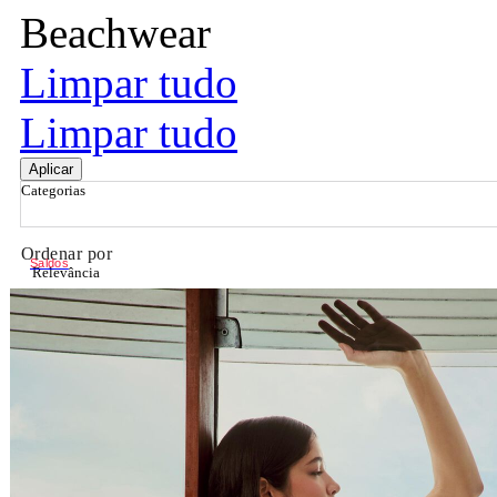
Beachwear
Limpar tudo
Limpar tudo
Aplicar
Categorias
Ordenar por
Saldos
Relevância
Relevância
Preço Crescente
Preço Decrescente
Nome do Produto A - Z
Nome do Produto Z - A
Filtrar & Ordenar