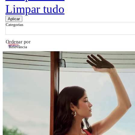
Limpar tudo
Aplicar
Categorias
Ordenar por
Saldos
Relevância
Relevância
Preço Crescente
Preço Decrescente
Nome do Produto A - Z
Nome do Produto Z - A
Filtrar & Ordenar