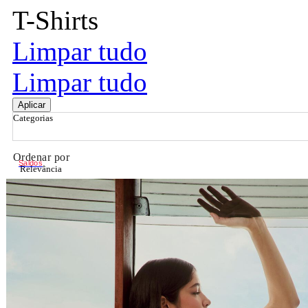
T-Shirts
Limpar tudo
Limpar tudo
Aplicar
Categorias
Ordenar por
Saldos
Relevância
Relevância
Preço Crescente
Preço Decrescente
Nome do Produto A - Z
Nome do Produto Z - A
Filtrar & Ordenar