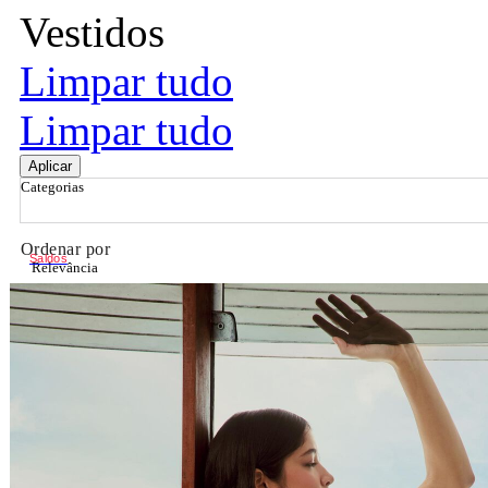
Vestidos
Limpar tudo
Limpar tudo
Aplicar
Categorias
Ordenar por
Saldos
Relevância
Relevância
Preço Crescente
Preço Decrescente
Nome do Produto A - Z
Nome do Produto Z - A
Filtrar & Ordenar