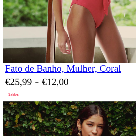
Fato de Banho, Mulher, Coral
-
€
25,
99
€
12,
00
Saldos